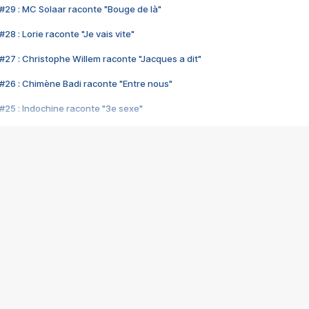
#29 : MC Solaar raconte "Bouge de là"
28 : Lorie raconte "Je vais vite"
#27 : Christophe Willem raconte "Jacques a dit"
#26 : Chimène Badi raconte "Entre nous"
#25 : Indochine raconte "3e sexe"
#24 : Zaho raconte "C'est chelou"
#23 : Patrick Bruel raconte "Au café des délices"
#22 : Kyo raconte "Le chemin"
#21 : Nolwenn Leroy raconte "Cassé"
#20 : Patrick Hernandez raconte "Born to be alive"
#19 : Lorie raconte "Près de moi"
#18 : Michael Jones raconte "A nos actes manqués" (avec Jean-Jacque
#17 : Khaled raconte "Aïcha"