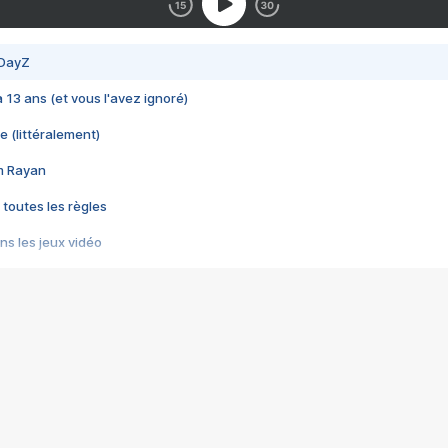
 DayZ
 a 13 ans (et vous l'avez ignoré)
e (littéralement)
im Rayan
 toutes les règles
s les jeux vidéo
us choquant de Rockstar ? - Le scandale BULLY
e plus moche de Steam
du RÊVE tourne au CAUCHEMAR
pendant 8 heures
it… à tort