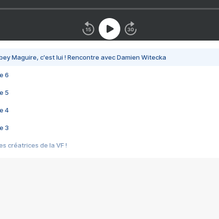
bey Maguire, c'est lui ! Rencontre avec Damien Witecka
e 6
e 5
e 4
e 3
s créatrices de la VF !
e 2
e 1
e Mektoub My Love arrive enfin ! Rencontre avec Shaïn Boumedine et Sal
i : après Toni en famille