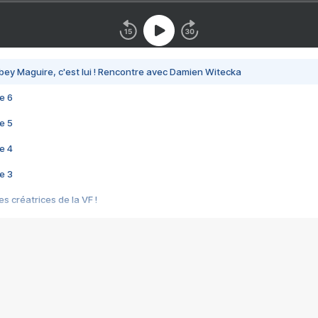
bey Maguire, c'est lui ! Rencontre avec Damien Witecka
e 6
e 5
e 4
e 3
s créatrices de la VF !
e 2
e 1
e Mektoub My Love arrive enfin ! Rencontre avec Shaïn Boumedine et Sal
i : après Toni en famille