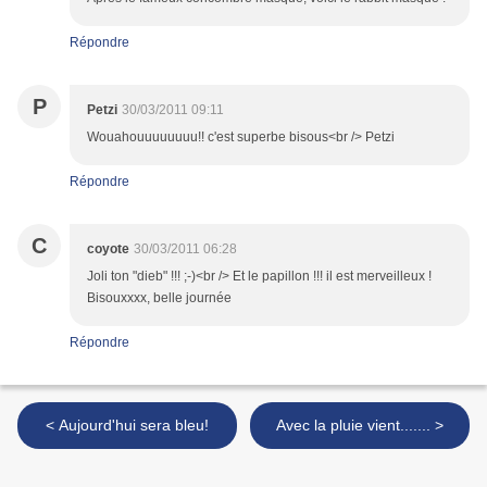
Répondre
P
Petzi
30/03/2011 09:11
Wouahouuuuuuuu!! c'est superbe bisous<br /> Petzi
Répondre
C
coyote
30/03/2011 06:28
Joli ton "dieb" !!! ;-)<br /> Et le papillon !!! il est merveilleux !
Bisouxxxx, belle journée
Répondre
< Aujourd'hui sera bleu!
Avec la pluie vient....... >