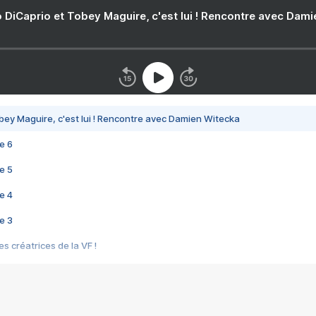
 DiCaprio et Tobey Maguire, c'est lui ! Rencontre avec Dam
bey Maguire, c'est lui ! Rencontre avec Damien Witecka
e 6
e 5
e 4
e 3
s créatrices de la VF !
e 2
e 1