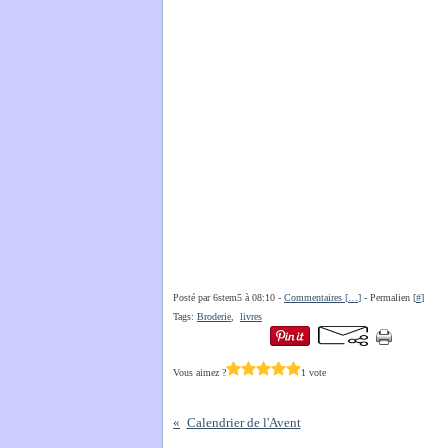
Posté par 6stem5 à 08:10 -
Commentaires [
…
]
- Permalien [
#
]
Tags:
Broderie
,
livres
Vous aimez ?
1 vote
Calendrier de l'Avent