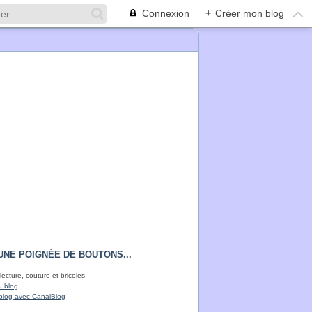
Connexion
+
Créer mon blog
UNE POIGNÉE DE BOUTONS...
lecture, couture et bricoles
u blog
blog avec CanalBlog