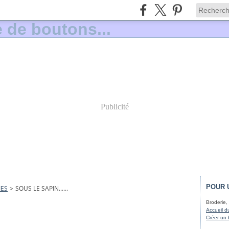
Publicité
POUR 
IES
>
SOUS LE SAPIN......
Broderie, 
Accueil d
Créer un 