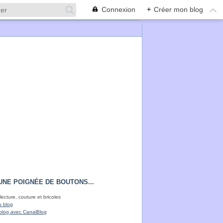
Connexion
+
Créer mon blog
UNE POIGNÉE DE BOUTONS...
lecture, couture et bricoles
u blog
blog avec CanalBlog