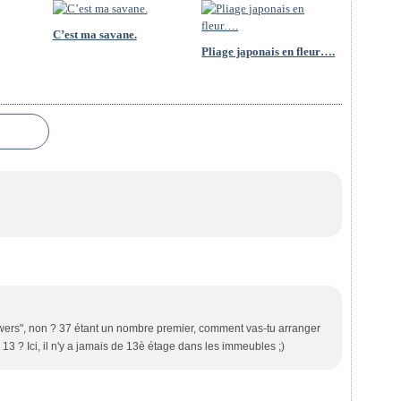
C’est ma savane.
Pliage japonais en fleur….
flowers", non ? 37 étant un nombre premier, comment vas-tu arranger
 13 ? Ici, il n'y a jamais de 13è étage dans les immeubles ;)