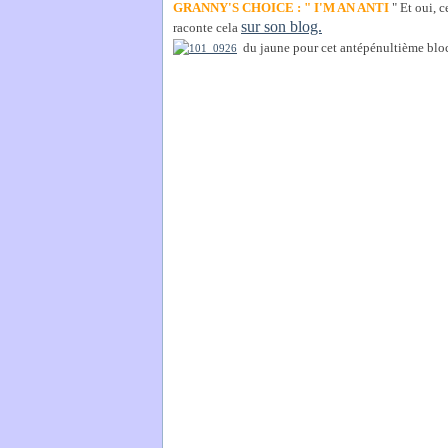
GRANNY'S CHOICE : " I'M AN ANTI
" Et oui, c
sur son blog.
raconte cela
du jaune pour cet antépénultième bloc