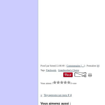
Posté par 6stem5 à 08:49 -
Commentaires [
…
]
- Permalien [
#
]
Tags:
Patchwork
,
Grandmother's Choice
Vous aimez ?
0 vote
Voyageons un peu # 4
Vous aimerez aussi :