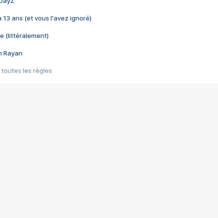
 DayZ
 a 13 ans (et vous l'avez ignoré)
e (littéralement)
im Rayan
 toutes les règles
s les jeux vidéo
us choquant de Rockstar ? - Le scandale BULLY
e plus moche de Steam
du RÊVE tourne au CAUCHEMAR
pendant 8 heures
it… à tort
umiliés par un jeu vidéo
ire - Final Fantasy 8