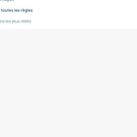
 toutes les règles
s les jeux vidéo
us choquant de Rockstar ? - Le scandale BULLY
e plus moche de Steam
du RÊVE tourne au CAUCHEMAR
pendant 8 heures
it… à tort
umiliés par un jeu vidéo
ire - Final Fantasy 8
ti un empire - Age of Empires
story DOFUS
tard, il crée l'un des pires jeux de tous les temps, MindsEye.