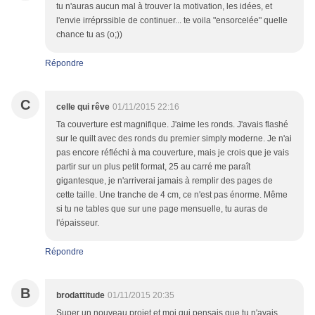
tu n'auras aucun mal à trouver la motivation, les idées, et
l'envie irréprssible de continuer... te voila "ensorcelée" quelle
chance tu as (o;))
Répondre
C
celle qui rêve
01/11/2015 22:16
Ta couverture est magnifique. J'aime les ronds. J'avais flashé
sur le quilt avec des ronds du premier simply moderne. Je n'ai
pas encore réfléchi à ma couverture, mais je crois que je vais
partir sur un plus petit format, 25 au carré me paraît
gigantesque, je n'arriverai jamais à remplir des pages de
cette taille. Une tranche de 4 cm, ce n'est pas énorme. Même
si tu ne tables que sur une page mensuelle, tu auras de
l'épaisseur.
Répondre
B
brodattitude
01/11/2015 20:35
Super un nouveau projet et moi qui pensais que tu n'avais