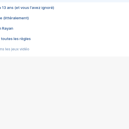
 a 13 ans (et vous l'avez ignoré)
e (littéralement)
im Rayan
 toutes les règles
s les jeux vidéo
us choquant de Rockstar ? - Le scandale BULLY
e plus moche de Steam
du RÊVE tourne au CAUCHEMAR
pendant 8 heures
it… à tort
umiliés par un jeu vidéo
ire - Final Fantasy 8