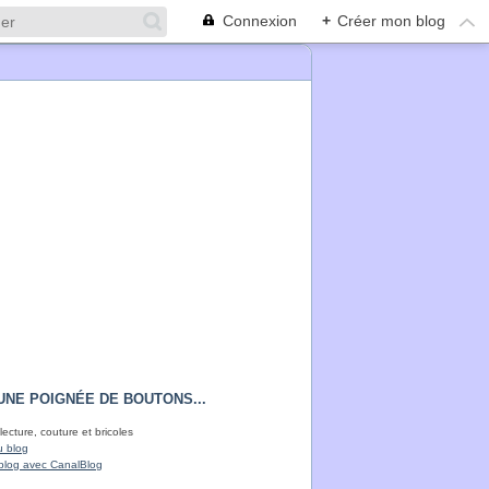
Connexion
+
Créer mon blog
UNE POIGNÉE DE BOUTONS...
lecture, couture et bricoles
u blog
blog avec CanalBlog