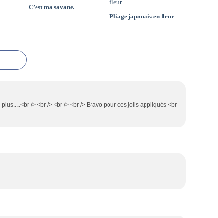
C’est ma savane.
Pliage japonais en fleur….
us.....<br /> <br /> <br /> <br /> Bravo pour ces jolis appliqués <br