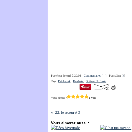
Posté par 6stem5 à 20:03 -
Commentaires [
…
]
- Permalien [
#
]
Tags:
Patchwork
,
Broderie
,
Buttermilk Basin
Vous aimez ?
1 vote
22, le retour # 3
Vous aimerez aussi :