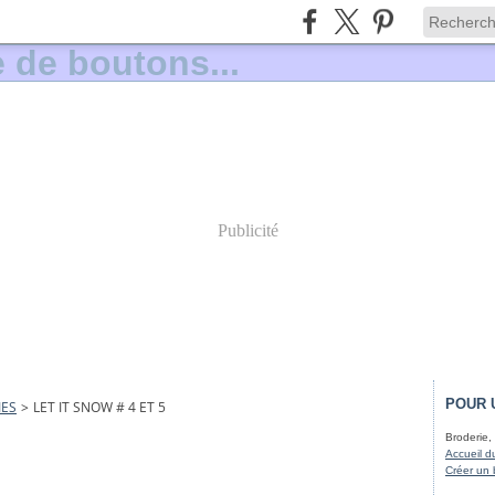
Publicité
POUR 
IES
>
LET IT SNOW # 4 ET 5
Broderie, 
Accueil d
Créer un 