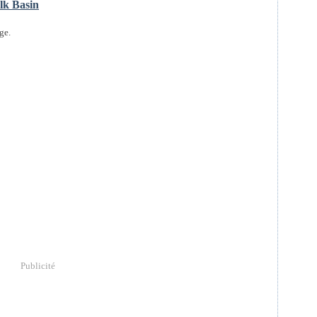
lk Basin
ge.
Publicité