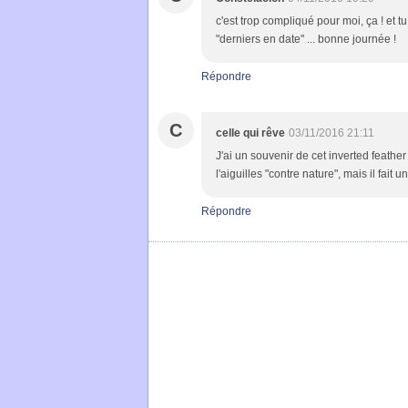
c'est trop compliqué pour moi, ça ! et tu
"derniers en date" ... bonne journée !
Répondre
C
celle qui rêve
03/11/2016 21:11
J'ai un souvenir de cet inverted feathe
l'aiguilles "contre nature", mais il fait un
Répondre