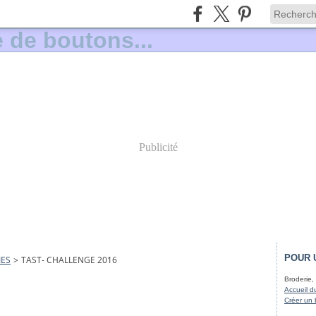
Publicité
POUR 
IES
>
TAST- CHALLENGE 2016
Broderie, 
Accueil d
Créer un 