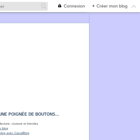
Connexion
+
Créer mon blog
UNE POIGNÉE DE BOUTONS...
lecture, couture et bricoles
u blog
blog avec CanalBlog