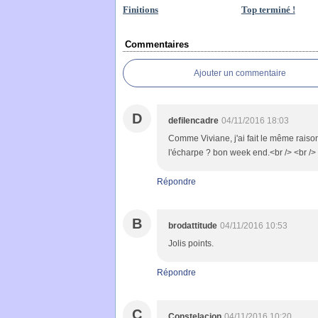
Finitions
Top terminé !
Commentaires
Ajouter un commentaire
D
defilencadre
04/11/2016 18:03
Comme Viviane, j'ai fait le même raiso
l'écharpe ? bon week end.<br /> <br 
Répondre
B
brodattitude
04/11/2016 10:53
Jolis points.
Répondre
C
Constelacion
04/11/2016 10:20