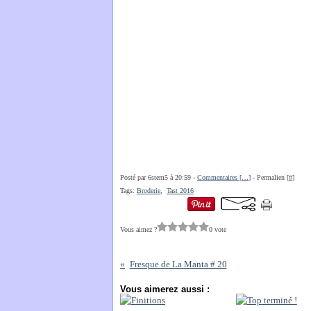
Posté par 6stem5 à 20:59 -
Commentaires [
…
]
- Permalien [
#
]
Tags:
Broderie
,
Tast 2016
Vous aimez ?
0 vote
Fresque de La Manta # 20
Vous aimerez aussi :