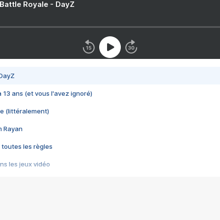
 Battle Royale - DayZ
 DayZ
 a 13 ans (et vous l'avez ignoré)
e (littéralement)
im Rayan
 toutes les règles
s les jeux vidéo
us choquant de Rockstar ? - Le scandale BULLY
e plus moche de Steam
du RÊVE tourne au CAUCHEMAR