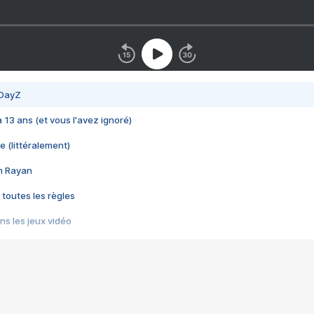
 DayZ
 a 13 ans (et vous l'avez ignoré)
e (littéralement)
im Rayan
 toutes les règles
s les jeux vidéo
us choquant de Rockstar ? - Le scandale BULLY
e plus moche de Steam
du RÊVE tourne au CAUCHEMAR