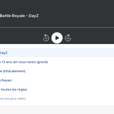
 Battle Royale - DayZ
 DayZ
 a 13 ans (et vous l'avez ignoré)
e (littéralement)
im Rayan
 toutes les règles
s les jeux vidéo
us choquant de Rockstar ? - Le scandale BULLY