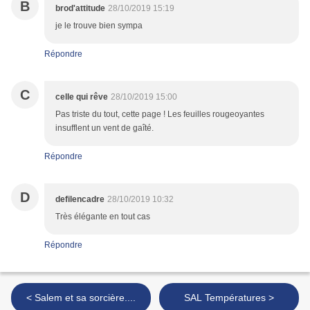
B
brod'attitude
28/10/2019 15:19
je le trouve bien sympa
Répondre
C
celle qui rêve
28/10/2019 15:00
Pas triste du tout, cette page ! Les feuilles rougeoyantes
insufflent un vent de gaîté.
Répondre
D
defilencadre
28/10/2019 10:32
Très élégante en tout cas
Répondre
< Salem et sa sorcière....
SAL Températures >