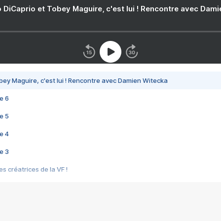
 DiCaprio et Tobey Maguire, c'est lui ! Rencontre avec Dam
bey Maguire, c'est lui ! Rencontre avec Damien Witecka
e 6
e 5
e 4
e 3
s créatrices de la VF !
e 2
e 1