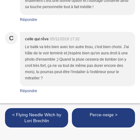
finalement c'est une bonne option et l'ouvrage conserve ainsi
sa touche personnelle tout à fait inédite !
Répondre
C
celle qui rêve
05/11/2019 17:32
Le batik va très bien avec ton autre tissu, c'est bien choisi. J'ai
hâte de le voir terminé et j'espère bien qu'on aura droit à une
photo d'ensemble ;) Quand la pluie cessera de tomber (on y
croit très fort, ça ne va tout de même pas durer encore des
mois), tu pourras peut-être l'installer à l'extérieur pour le
mitrailler ?
Répondre
< Flying Needle Witch by
Perce-neige >
Lori Brechlin