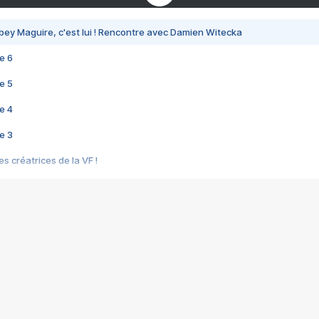
bey Maguire, c'est lui ! Rencontre avec Damien Witecka
e 6
e 5
e 4
e 3
s créatrices de la VF !
e 2
e 1
e Mektoub My Love arrive enfin ! Rencontre avec Shaïn Boumedine et Sal
i : après Toni en famille
elle réalise le bouleversant Dites lui que je l'aime
ais ! Rencontre autour de Vie privée de Rebecca Zlotowski