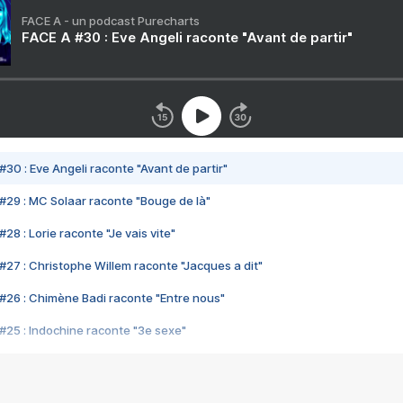
FACE A - un podcast Purecharts
FACE A #30 : Eve Angeli raconte "Avant de partir"
#30 : Eve Angeli raconte "Avant de partir"
#29 : MC Solaar raconte "Bouge de là"
28 : Lorie raconte "Je vais vite"
#27 : Christophe Willem raconte "Jacques a dit"
#26 : Chimène Badi raconte "Entre nous"
#25 : Indochine raconte "3e sexe"
#24 : Zaho raconte "C'est chelou"
#23 : Patrick Bruel raconte "Au café des délices"