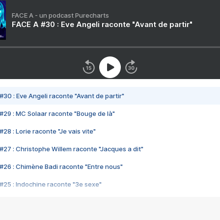
FACE A - un podcast Purecharts
FACE A #30 : Eve Angeli raconte "Avant de partir"
#30 : Eve Angeli raconte "Avant de partir"
#29 : MC Solaar raconte "Bouge de là"
28 : Lorie raconte "Je vais vite"
#27 : Christophe Willem raconte "Jacques a dit"
#26 : Chimène Badi raconte "Entre nous"
#25 : Indochine raconte "3e sexe"
#24 : Zaho raconte "C'est chelou"
#23 : Patrick Bruel raconte "Au café des délices"