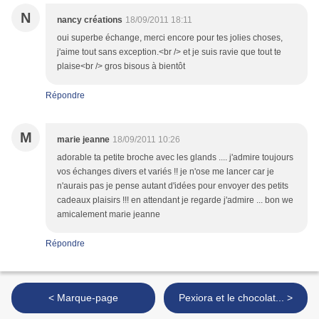
N
nancy créations
18/09/2011 18:11
oui superbe échange, merci encore pour tes jolies choses,
j'aime tout sans exception.<br /> et je suis ravie que tout te
plaise<br /> gros bisous à bientôt
Répondre
M
marie jeanne
18/09/2011 10:26
adorable ta petite broche avec les glands .... j'admire toujours
vos échanges divers et variés !! je n'ose me lancer car je
n'aurais pas je pense autant d'idées pour envoyer des petits
cadeaux plaisirs !!! en attendant je regarde j'admire ... bon we
amicalement marie jeanne
Répondre
< Marque-page
Pexiora et le chocolat... >