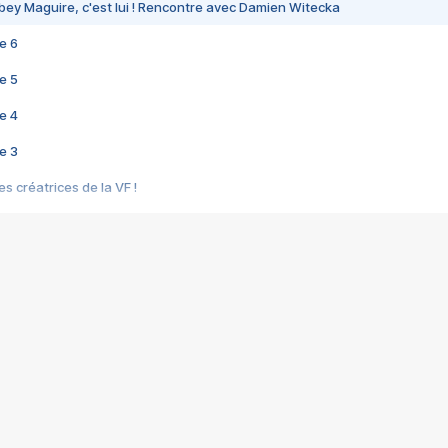
bey Maguire, c'est lui ! Rencontre avec Damien Witecka
e 6
e 5
e 4
e 3
s créatrices de la VF !
e 2
e 1
e Mektoub My Love arrive enfin ! Rencontre avec Shaïn Boumedine et Sal
i : après Toni en famille
elle réalise le bouleversant Dites lui que je l'aime
ais ! Rencontre autour de Vie privée de Rebecca Zlotowski
 de Marguerite, Grave... Rencontre avec Ella Rumpf