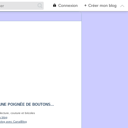
Connexion
+
Créer mon blog
UNE POIGNÉE DE BOUTONS...
lecture, couture et bricoles
u blog
blog avec CanalBlog