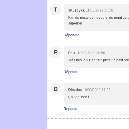
T
Ty.Jecyka
11/03/2012 15:18
Fan du poste de noeud et du point de p
superbe!
Répondre
P
Petzi
10/03/2012 20:58
Très très joli! Il en faut juste un petit b
Répondre
D
Dinedoc
10/03/2012 17:23
Ça sent bon !
Répondre