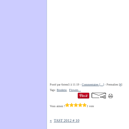
Posté par 6stem5 à 11:19 -
Commentaires [
…
]
- Permalien [
#
]
Tags:
Broderie
,
Flowers...
Vous aimez ?
1 vote
TAST 2012 # 10