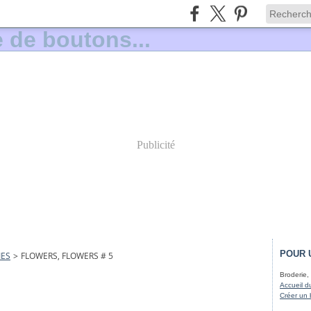
Publicité
POUR 
IES
>
FLOWERS, FLOWERS # 5
Broderie, 
Accueil d
Créer un 