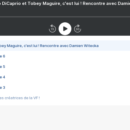
 DiCaprio et Tobey Maguire, c'est lui ! Rencontre avec Dam
bey Maguire, c'est lui ! Rencontre avec Damien Witecka
e 6
e 5
e 4
e 3
s créatrices de la VF !
e 2
e 1
e Mektoub My Love arrive enfin ! Rencontre avec Shaïn Boumedine et Sal