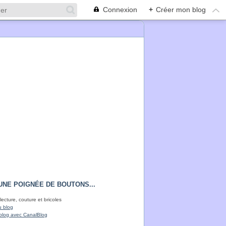
Connexion
+
Créer mon blog
UNE POIGNÉE DE BOUTONS...
lecture, couture et bricoles
u blog
blog avec CanalBlog