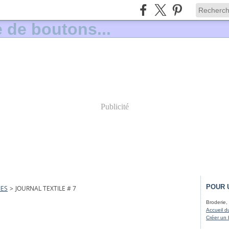
Publicité
POUR 
IES
>
JOURNAL TEXTILE # 7
Broderie, 
Accueil d
Créer un 