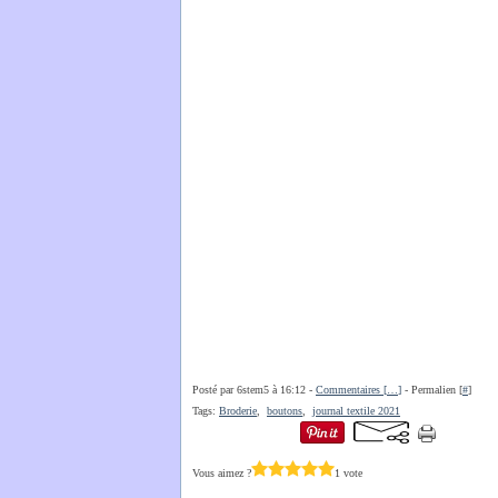
Posté par 6stem5 à 16:12 -
Commentaires [
…
]
- Permalien [
#
]
Tags:
Broderie
,
boutons
,
journal textile 2021
Vous aimez ?
1 vote