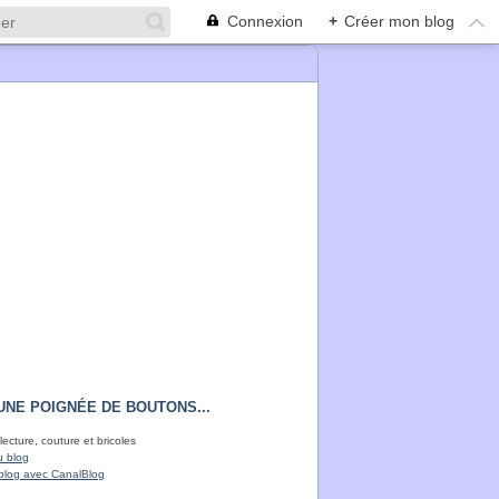
Connexion
+
Créer mon blog
UNE POIGNÉE DE BOUTONS...
lecture, couture et bricoles
u blog
blog avec CanalBlog