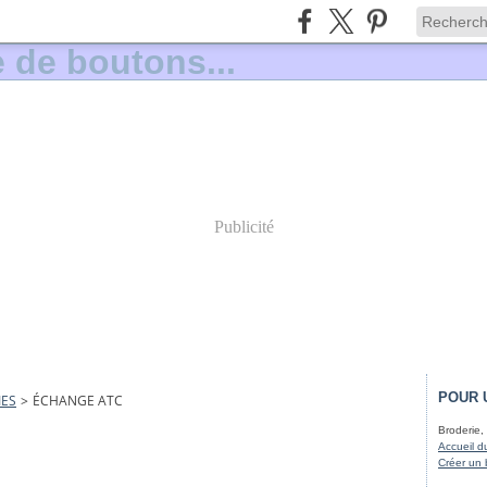
Publicité
POUR 
IES
>
ÉCHANGE ATC
Broderie, 
Accueil d
Créer un 