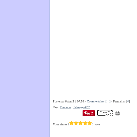
Posté par 6stem5 à 07:59 -
Commentaires [
…
]
- Permalien [
#
]
Tags:
Broderie
,
Echange ATC
Vous aimez ?
1 vote