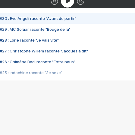
#30 : Eve Angeli raconte "Avant de partir"
#29 : MC Solaar raconte "Bouge de là"
28 : Lorie raconte "Je vais vite"
#27 : Christophe Willem raconte "Jacques a dit"
#26 : Chimène Badi raconte "Entre nous"
#25 : Indochine raconte "3e sexe"
#24 : Zaho raconte "C'est chelou"
#23 : Patrick Bruel raconte "Au café des délices"
#22 : Kyo raconte "Le chemin"
#21 : Nolwenn Leroy raconte "Cassé"
#20 : Patrick Hernandez raconte "Born to be alive"