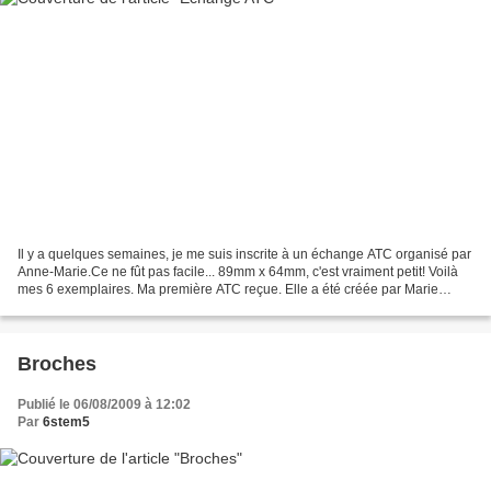
Il y a quelques semaines, je me suis inscrite à un échange ATC organisé par
Anne-Marie.Ce ne fût pas facile... 89mm x 64mm, c'est vraiment petit! Voilà
mes 6 exemplaires. Ma première ATC reçue. Elle a été créée par Marie
Thérèse, toujours sur le thème...
Broches
Publié le 06/08/2009 à 12:02
Par
6stem5