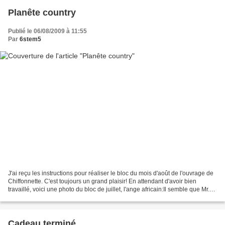
Planête country
Publié le 06/08/2009 à 11:55
Par
6stem5
J'ai reçu les instructions pour réaliser le bloc du mois d'août de l'ouvrage de
Chiffonnette. C'est toujours un grand plaisir! En attendant d'avoir bien
travaillé, voici une photo du bloc de juillet, l'ange africain:Il semble que Mr.
G... ait servi de...
Cadeau terminé