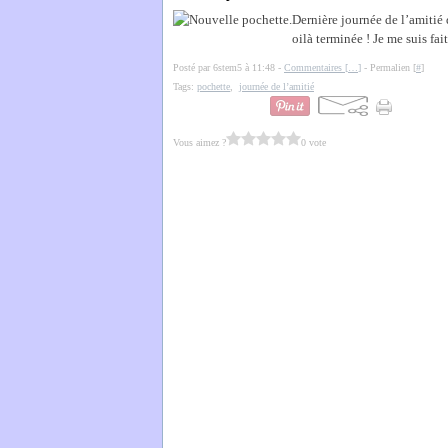
Dernière journée de l’amitié 
oilà terminée ! Je me suis fai
Posté par 6stem5 à 11:48 -
Commentaires [
…
]
- Permalien [
#
]
Tags:
pochette
,
journée de l’amitié
Vous aimez ?
0 vote