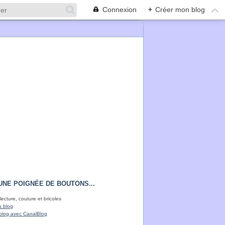
Connexion
+
Créer mon blog
UNE POIGNÉE DE BOUTONS...
lecture, couture et bricoles
u blog
blog avec CanalBlog