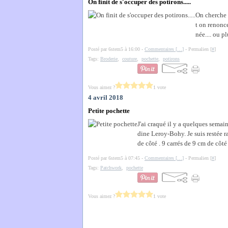
On finit de s'occuper des potirons.....
On cherche l
t on renonce
née.... ou p
Posté par 6stem5 à 16:00 -
Commentaires [
…
]
- Permalien [
#
]
Tags:
Broderie
,
couture
,
pochette
,
potirons
Vous aimez ?
1 vote
4 avril 2018
Petite pochette
J'ai craqué il y a quelques semai
dine Leroy-Bohy. Je suis restée r
de côté . 9 carrés de 9 cm de côt
Posté par 6stem5 à 07:45 -
Commentaires [
…
]
- Permalien [
#
]
Tags:
Patchwork
,
pochette
Vous aimez ?
1 vote