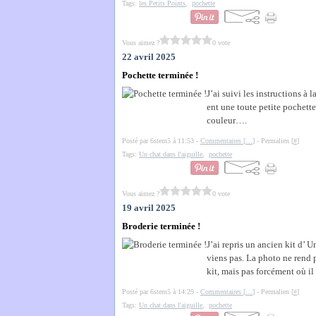
Tags:
les Petits Points
,
pochette
Vous aimez ?
0 vote
22 avril 2025
Pochette terminée !
J’ai suivi les instructions à 
ent une toute petite pochette…
couleur….
Posté par 6stem5 à 11:53 -
Commentaires [
…
]
- Permalien [
#
]
Tags:
Un chat dans l'aiguille
,
pochette
Vous aimez ?
0 vote
19 avril 2025
Broderie terminée !
J’ai repris un ancien kit d’ 
viens pas. La photo ne rend pa
kit, mais pas forcément où il 
Posté par 6stem5 à 14:29 -
Commentaires [
…
]
- Permalien [
#
]
Tags:
Un chat dans l'aiguille
,
pochette