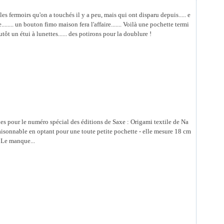
es fermoirs qu'on a touchés il y a peu, mais qui ont disparu depuis..... e
........ un bouton fimo maison fera l'affaire....... Voilà une pochette termi
lutôt un étui à lunettes...... des potirons pour la doublure !
nes pour le numéro spécial des éditions de Saxe : Origami textile de Na
aisonnable en optant pour une toute petite pochette - elle mesure 18 cm
é Le manque...