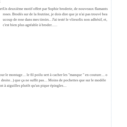
t
Un deuxième motif offert par Sophie broderie, de nouveaux flamants
roses. Brodés sur de la feutrine, je dois dire que je n'ai pas trouvé bea
ucoup de rose dans mes tiroirs... J'ai testé le vliesofix non adhésif, et,
c'est bien plus agréable à broder.......
ur le montage.... le fil poilu sert à cacher les "manque " en couture.... o
à droite...) que ça ne suffit pas.... Moins de pochettes que sur le modèle
t à aiguilles plutôt qu'un pique épingles....