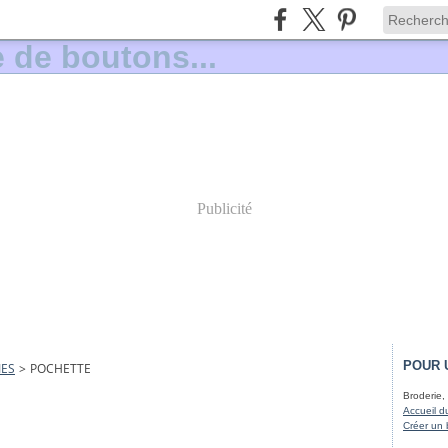
Publicité
POUR 
IES
>
POCHETTE
Broderie, 
Accueil d
Créer un 