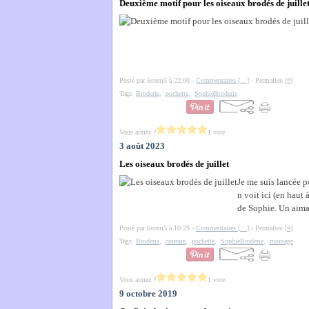
Deuxième motif pour les oiseaux brodés de juille
Posté par 6stem5 à 22:00 -
Commentaires [
…
]
- Permalien [
#
]
Tags:
Broderie
,
pochette
,
SophieBroderie
Vous aimez ?
1 vote
3 août 2023
Les oiseaux brodés de juillet
Je me suis lancée po
n voit ici (en haut 
de Sophie. Un aiman
Posté par 6stem5 à 10:29 -
Commentaires [
…
]
- Permalien [
#
]
Tags:
Broderie
,
couture
,
pochette
,
SophieBroderie
,
montage
Vous aimez ?
1 vote
9 octobre 2019