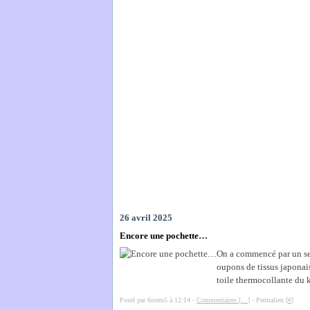
26 avril 2025
Encore une pochette…
On a commencé par un sem
oupons de tissus japonais.
toile thermocollante du ki
Posté par 6stem5 à 12:14 -
Commentaires [
…
]
- Permalien [
#
]