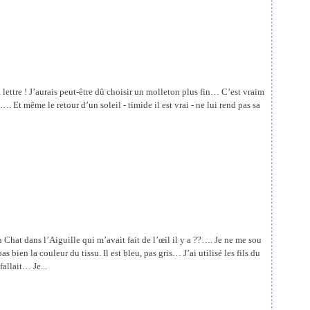
la lettre ! J’aurais peut-être dû choisir un molleton plus fin… C’est vraim
. Et même le retour d’un soleil - timide il est vrai - ne lui rend pas sa
Un Chat dans l’Aiguille qui m’avait fait de l’œil il y a ??…. Je ne me sou
s bien la couleur du tissu. Il est bleu, pas gris… J’ai utilisé les fils du
fallait… Je...