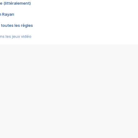
e (littéralement)
im Rayan
 toutes les règles
s les jeux vidéo
us choquant de Rockstar ? - Le scandale BULLY
e plus moche de Steam
du RÊVE tourne au CAUCHEMAR
pendant 8 heures
it… à tort
umiliés par un jeu vidéo
ire - Final Fantasy 8
ti un empire - Age of Empires
story DOFUS