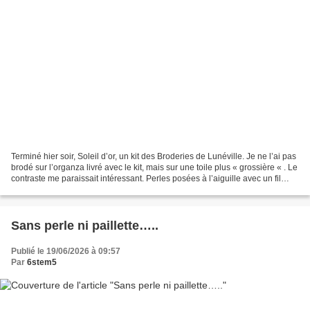
Terminé hier soir, Soleil d’or, un kit des Broderies de Lunéville. Je ne l’ai pas
brodé sur l’organza livré avec le kit, mais sur une toile plus « grossière « . Le
contraste me paraissait intéressant. Perles posées à l’aiguille avec un fil
doré…. Ce matin,...
Sans perle ni paillette…..
Publié le 19/06/2026 à 09:57
Par
6stem5