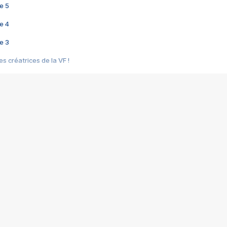
e 5
e 4
e 3
s créatrices de la VF !
e 2
e 1
e Mektoub My Love arrive enfin ! Rencontre avec Shaïn Boumedine et Sal
i : après Toni en famille
elle réalise le bouleversant Dites lui que je l'aime
ais ! Rencontre autour de Vie privée de Rebecca Zlotowski
 de Marguerite, Grave... Rencontre avec Ella Rumpf
 Les Rêveurs, un film intime sur la santé mentale
a avec un film sur le mouvement des Gilets jaunes