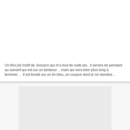
Un très joli motif de Joooyco qui m’a tout de suite plu . Il servira de pendant
au suivant qui est sur un tambour….mais qui sera bien plus long à
terminer…. Il est brodé sur un lin bleu, un coupon dont je ne viendrai
probablement jamais à bout…. Pour...