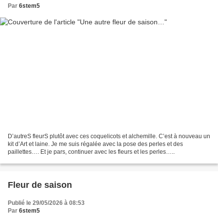
Par
6stem5
D’autreS fleurS plutôt avec ces coquelicots et alchemille. C’est à nouveau un
kit d’Art et laine. Je me suis régalée avec la pose des perles et des
paillettes…. Et je pars, continuer avec les fleurs et les perles…..
Fleur de saison
Publié le 29/05/2026 à 08:53
Par
6stem5