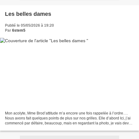
Les belles dames
Publié le 05/05/2026 à 19:20
Par
6stem5
Mon acolyte, Mme Brod’attitude m’a encore une fois rappelée à l’ordre….
Nous avons fait quelques points de plus sur nos grilles. Elle d’abord Ici, j’ai
commencé par défaire, beaucoup, mais en regardant la photo, je vais devoir
continuer un peu… Il y a...