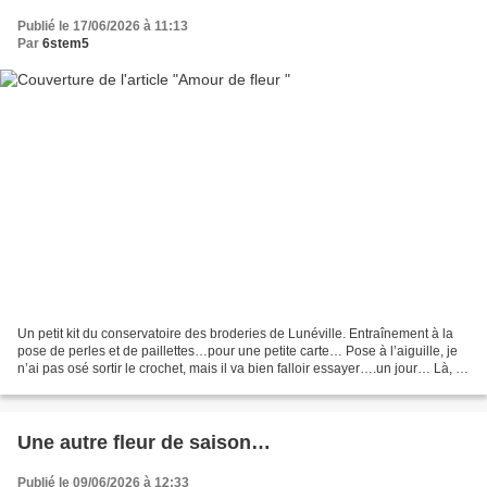
Publié le 17/06/2026 à 11:13
Par
6stem5
Un petit kit du conservatoire des broderies de Lunéville. Entraînement à la
pose de perles et de paillettes…pour une petite carte… Pose à l’aiguille, je
n’ai pas osé sortir le crochet, mais il va bien falloir essayer….un jour… Là, le
plus dur c’était...
Une autre fleur de saison…
Publié le 09/06/2026 à 12:33