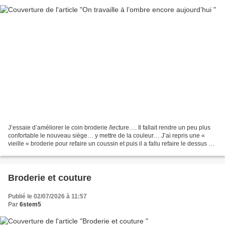
J’essaie d’améliorer le coin broderie /lecture…. Il fallait rendre un peu plus
confortable le nouveau siège… y mettre de la couleur… J’ai repris une «
vieille « broderie pour refaire un coussin et puis il a fallu refaire le dessus du
repose-pieds. Cette...
Broderie et couture
Publié le 02/07/2026 à 11:57
Par
6stem5