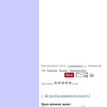
Posté par 6stem5 à 20:10 -
Commentaires [
…
]
- Permalien [
#
]
Tags:
Patchwork
,
Broderie
,
Buttermilk Basin
Vous aimez ?
0 vote
De l'art d'accommoder les restes # 3
Vous aimerez aussi :