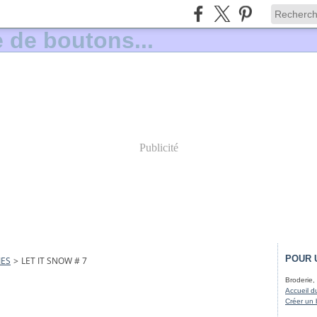
Publicité
POUR 
IES
>
LET IT SNOW # 7
Broderie, 
Accueil d
Créer un 