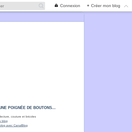
Connexion
+
Créer mon blog
UNE POIGNÉE DE BOUTONS...
lecture, couture et bricoles
u blog
blog avec CanalBlog