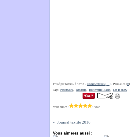
Posté par 6stem5 à 13:13 -
Commentaires [
…
]
- Permalien [
#
]
Tags:
Patchwork
,
Broderie
,
Buttermilk Basin
,
Let it snow
Vous aimez ?
1 vote
Journal textile 2016
Vous aimerez aussi :