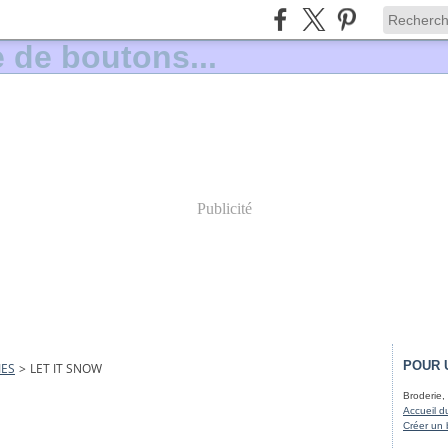
Publicité
POUR 
IES
>
LET IT SNOW
Broderie, 
Accueil d
Créer un 