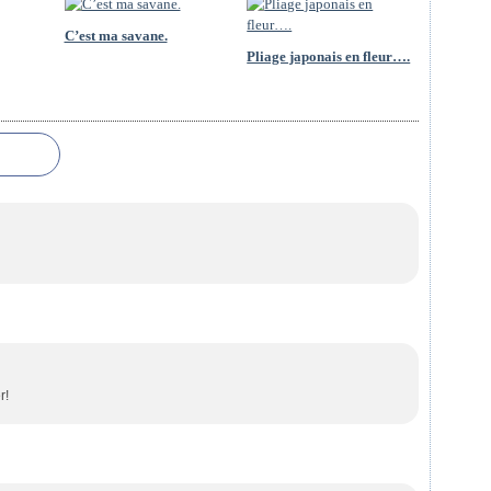
C’est ma savane.
Pliage japonais en fleur….
r!