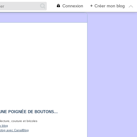
Connexion
+
Créer mon blog
UNE POIGNÉE DE BOUTONS...
lecture, couture et bricoles
u blog
blog avec CanalBlog