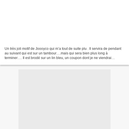
Un très joli motif de Joooyco qui m’a tout de suite plu . Il servira de pendant
au suivant qui est sur un tambour….mais qui sera bien plus long à
terminer…. Il est brodé sur un lin bleu, un coupon dont je ne viendrai
probablement jamais à bout…. Pour...