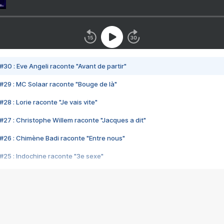
#30 : Eve Angeli raconte "Avant de partir"
#29 : MC Solaar raconte "Bouge de là"
28 : Lorie raconte "Je vais vite"
#27 : Christophe Willem raconte "Jacques a dit"
#26 : Chimène Badi raconte "Entre nous"
#25 : Indochine raconte "3e sexe"
#24 : Zaho raconte "C'est chelou"
#23 : Patrick Bruel raconte "Au café des délices"
#22 : Kyo raconte "Le chemin"